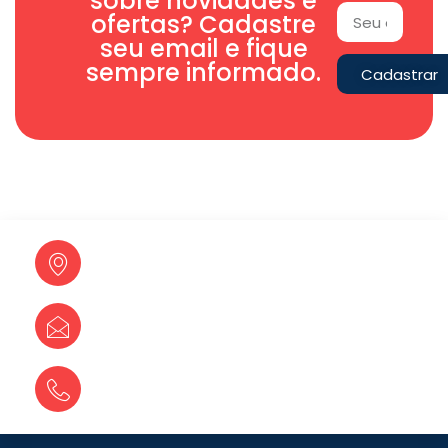
sobre novidades e
ofertas? Cadastre
seu email e fique
sempre informado.
Cadastrar
Av. Weimar Gonçalves Torres,
4437 Jd. Caramuru Dourados –
MS
E-mail
douratubos@douratubos.com.br
Fale conosco:
(67) 3424-3215