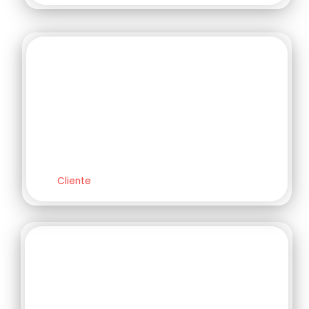
A empresa possui um
atendimento impecável!
Acima do padrão para a
cidade de Dourados.
Julio Cesar
Cliente
Venho direto aqui que já está
consolidado como o melhor
lugar para tubos e conexões.