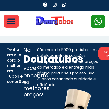
Na
Tenha
São mais de 5000 produtos em
So
em sua
Douratubos
catálogo unindo soluções
n
obra o
completas, os melhores preços
melhor
você
do mercado e a entrega mais
em
rápida para o seu projeto. São
encontra
Tubos e
31 anos garantindo qualidade e
os
conexões
eficiência!
melhor