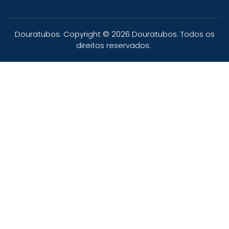
Douratubos. Copyright © 2026 Douratubos. Todos os
direitos reservados.