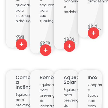
e
para
para
cozinhas.
instalações
sua
hidráulicas.
tubulação.
04.
01.
03.
02.
Combate
Bombas
Aquecimento
Inox
a
Solar
Equipamentos
Chapas
incêndio
Equipamentos
para
e
Equipamentos
para
prevenção
tubos
para
prevenção
de
inox
prevenção
de
incêndios
com
de
incêndios
e
qualidade,