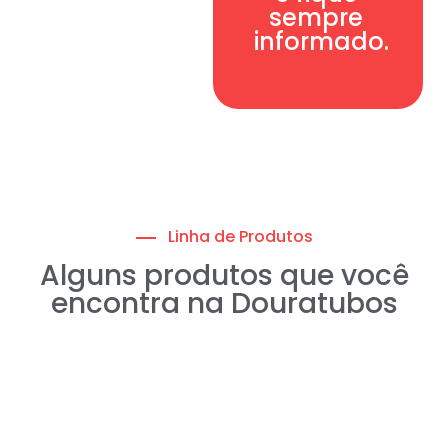
informado.
Linha de Produtos
Alguns produtos que você
encontra na Douratubos
Tubo Corrugado Drenagem
Aquecedores Solar
Conexões Aço Inox
Metais Sanitarios
Bombas D'agua
Tubos de Aço
Chapa Inox
Tubos PVC