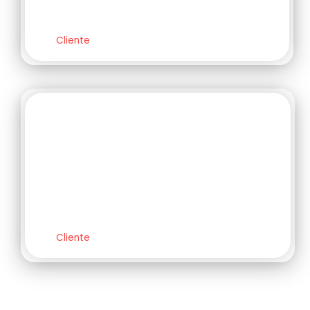
Wesley Elias
Cliente
Melhor atendimento que
recebi. Tiraram todas minhas
dúvidas e forneceram um
excelente custo-benefício.
Matheus Vasconcellos
Cliente