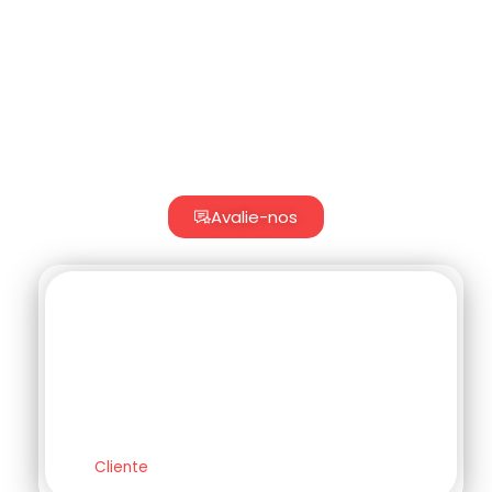
clientes dizem sobre nós.
Nossa prioridade é resolver seus desafios com
agilidade, qualidade e foco no melhor custo-
benefício.
Avalie-nos
Excelente mix de produtos,
Bom atendimento e
qualidade!
Fabio Souza
Cliente