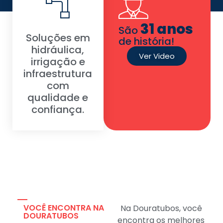
31 anos
São
Soluções em
de história!
hidráulica,
Ver Video
irrigação e
infraestrutura
com
qualidade e
confiança.
VOCÊ ENCONTRA NA
Na Douratubos, você
DOURATUBOS
encontra os melhores
produtos para suas