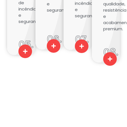
incêndios
e
segurança.
resistência
e
segurança.
e
segurança.
acabamen
premium.
06.
07.
05.
08.