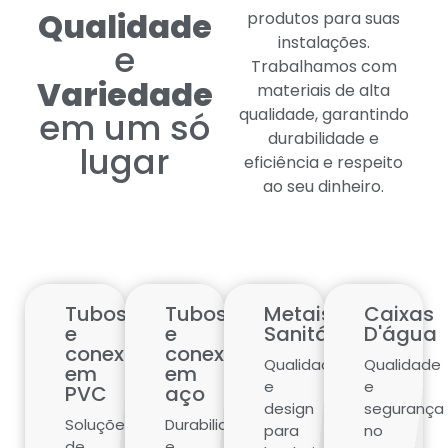
Qualidade
instalações.
e
Trabalhamos com
Variedade
materiais de alta
qualidade, garantindo
em um só
durabilidade e
lugar
eficiência e respeito
ao seu dinheiro.
Tubos
Tubos
Metais
Caixas
e
e
Sanitários
D'água
conexões
conexões
Qualidade
Qualidade
em
em
e
e
PVC
aço
design
segurança
Soluções
Durabilidade
para
no
de
e
banheiros
armazenam
qualidade
segurança