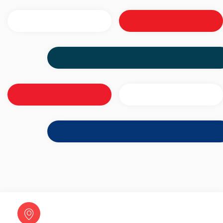
Av. Weimar Gonçalves Torres,
4437 Jd. Caramuru Dourados –
MS